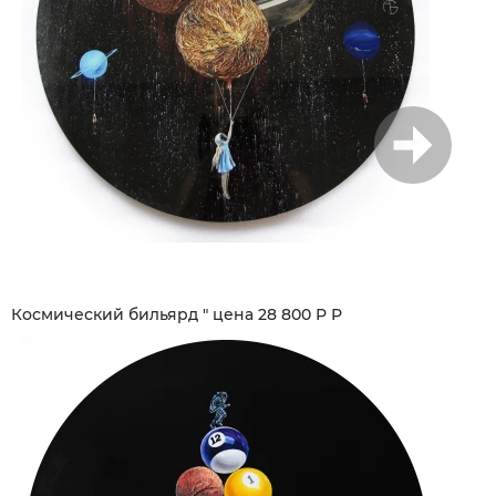
1
/
10
Космический бильярд " цена 28 800 Р Р