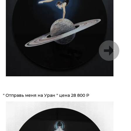
1
/
5
" Отправь меня на Уран " цена 28 800 Р