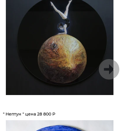
1
/
5
" Нептун " цена 28 800 Р