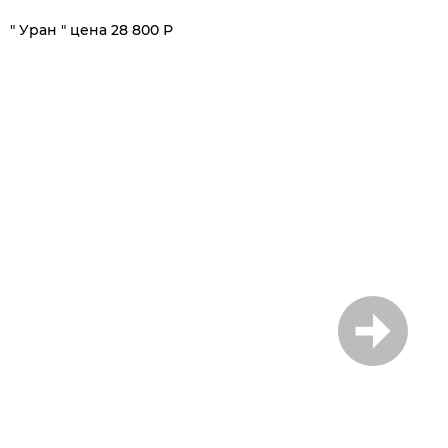
1
/
7
" Уран " цена 28 800 Р