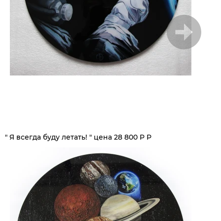
1
/
6
" Я всегда буду летать! " цена 28 800 Р Р