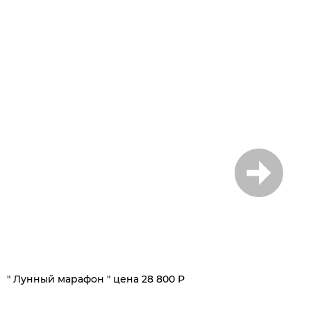
1
/
5
" Лунный марафон " цена 28 800 Р