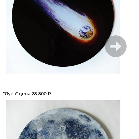
1
/
5
"Луна" цена 28 800 Р