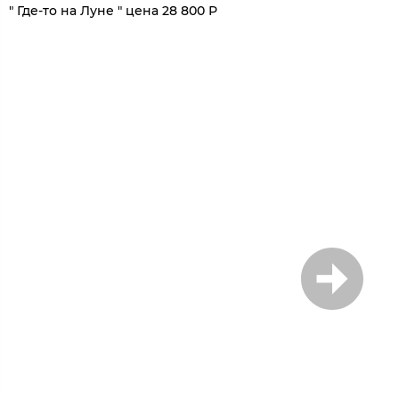
" Где-то на Луне " цена 28 800 Р
1
/
6