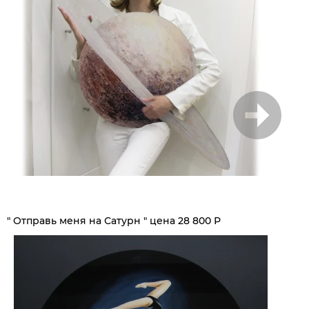
1
/
7
" Отправь меня на Сатурн " цена 28 800 Р