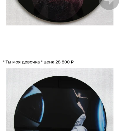
1
/
7
" Ты моя девочка " цена 28 800 Р