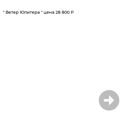
1
/
6
" Ветер Юпитера " цена 28 800 Р