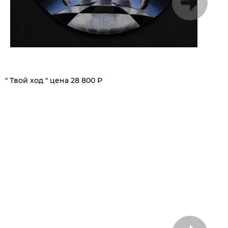
1
/
5
" Твой ход " цена 28 800 Р