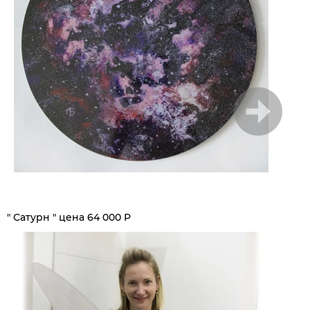
1
/
4
" Сатурн " цена 64 000 Р