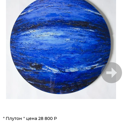
1
/
5
" Плутон " цена 28 800 Р