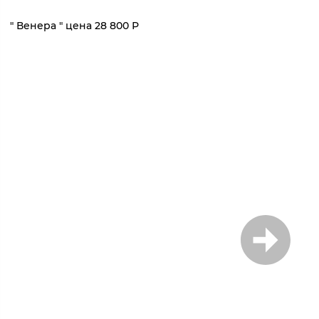
1
/
7
" Венера " цена 28 800 Р