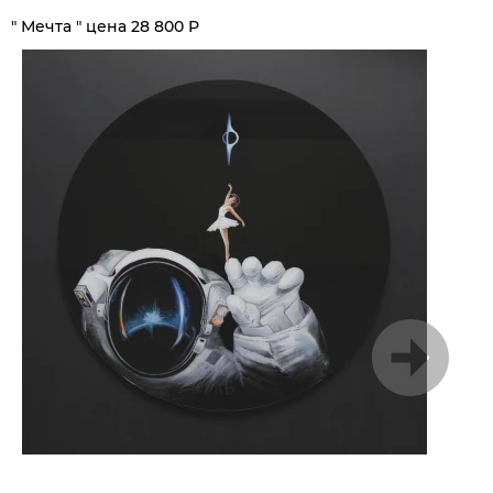
1
/
4
" Мечта " цена 28 800 Р