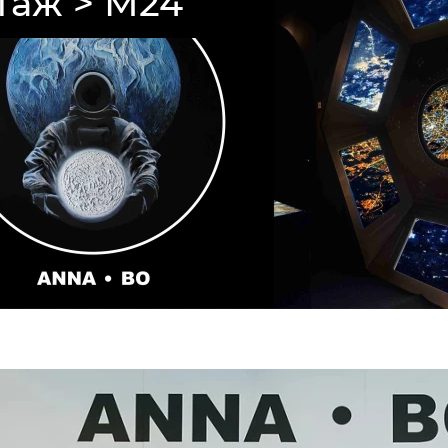
таж > М24