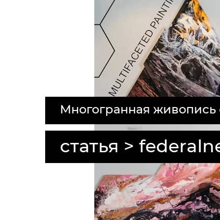
Многогранная живопись от
статья > federaln