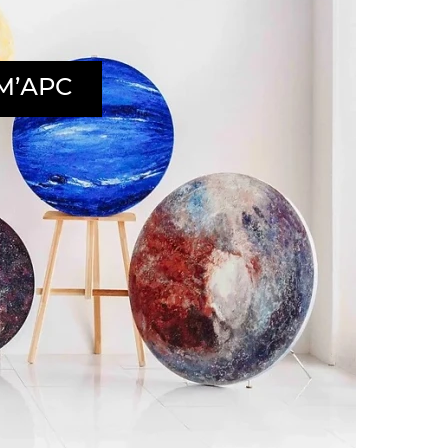
 М’АРС