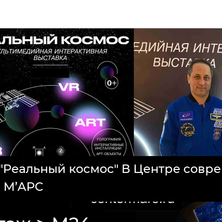
 "Реальный космос" В Центре совр
а М’АРС