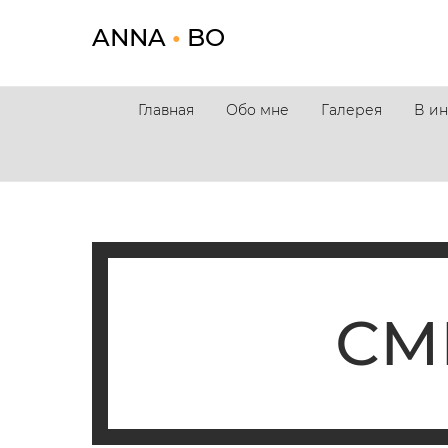
ANNA
•
BO
Главная
Обо мне
Галерея
В и
СМ