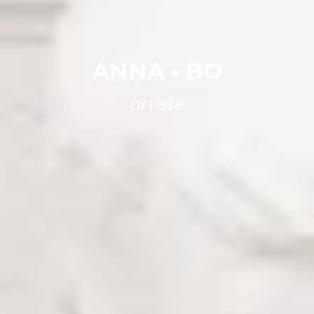
ANNA
•
BO
artiste