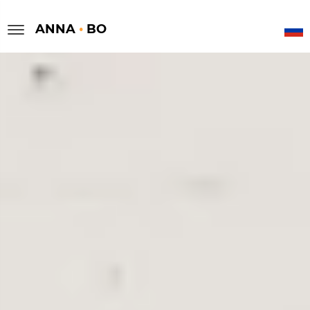
ANNA
•
BO